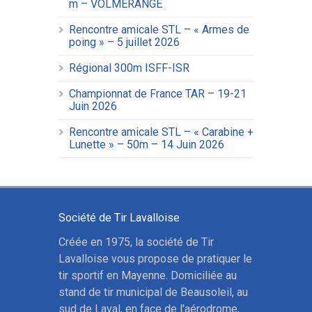
m – VOLMERANGE
Rencontre amicale STL – « Armes de
poing » – 5 juillet 2026
Régional 300m ISFF-ISR
Championnat de France TAR – 19-21
Juin 2026
Rencontre amicale STL – « Carabine +
Lunette » – 50m – 14 Juin 2026
Société de Tir Lavalloise
Créée en 1975, la société de Tir
Lavalloise vous propose de pratiquer le
tir sportif en Mayenne. Domiciliée au
stand de tir municipal de Beausoleil, au
sud de Laval, en face de l'aérodrome,